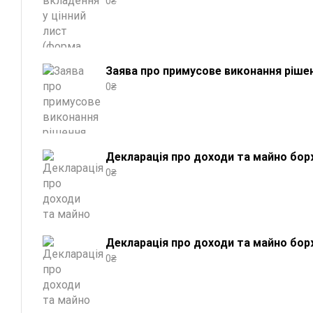
0
₴
Заява про примусове виконання рішен
0
₴
Декларація про доходи та майно борж
0
₴
Декларація про доходи та майно борж
0
₴