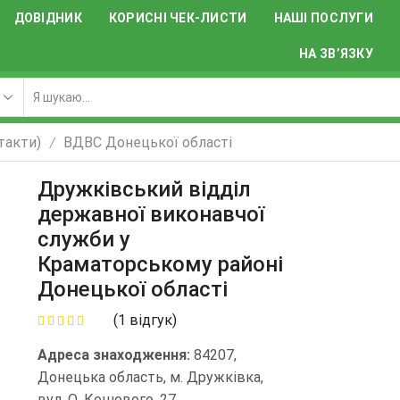
ДОВІДНИК
КОРИСНІ ЧЕК-ЛИСТИ
НАШІ ПОСЛУГИ
НА ЗВ’ЯЗКУ
акти)
ВДВС Донецької областi
/
Дружківський відділ
державної виконавчої
служби у
Краматорському районі
Донецької області
(
1
відгук)
Адреса знаходження:
84207,
Донецька область, м. Дружківка,
вул. О. Кошового, 27