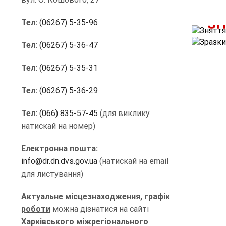
ЗН
Тел:
(06267) 5-35-96
Тел:
(06267) 5-36-47
Тел:
(06267) 5-35-31
Тел:
(06267) 5-36-29
Тел:
(066) 835-57-45
(для виклику
натискай на номер)
Електронна пошта:
info@dr.dn.dvs.gov.ua
(натискай на email
для листування)
Актуальне місцезнаходження, графік
роботи
можна дізнатися на сайті
Харківського міжрегіонального