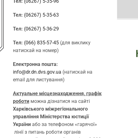
Тел:
(06267) 5-35-96
Тел:
(06267) 5-35-63
Тел:
(06267) 5-36-29
Тел:
(066) 835-57-45
(для виклику
натискай на номер)
Електронна пошта:
info@dr.dn.dvs.gov.ua
(натискай на
email для листування)
Актуальне місцезнаходження, графік
роботи
можна дізнатися на сайті
Харківського міжрегіонального
управління Міністерства юстиції
України
або за телефоном «гарячої»
лінії з питань роботи органів