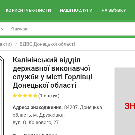
КОРИСНІ ЧЕК-ЛИСТИ
НАШІ ПОСЛУГИ
НА ЗВ’ЯЗКУ
акти)
ВДВС Донецької областi
/
Калінінський відділ
державної виконавчої
служби у місті Горлівці
Донецької області
(
1
відгук)
ЗН
Адреса знаходження:
84207, Донецька
область, м. Дружківка,
вул. О. Кошового, 27