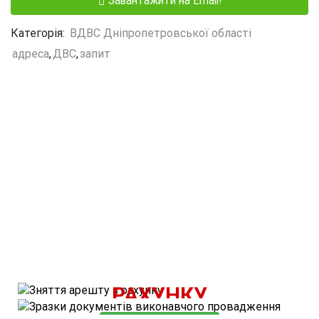
Завантажити на Email!
Категорія:
ВДВС Дніпропетровської області
адреса
,
ДВС
,
запит
ВАРТІСТЬ ПОСЛУГИ - 500 ГРН.
ЗНЯТТЯ АРЕШТУ З
КОРИСНІ МАТЕРІАЛИ
РАХУНКУ