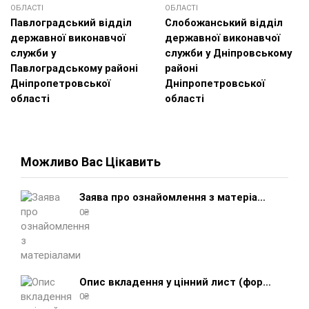
ОБЛАСТІ
ОБЛАСТІ
Павлоградський відділ
Слобожанський відділ
державної виконавчої
державної виконавчої
служби у
служби у Дніпровському
Павлоградському районі
районі
Дніпропетровської
Дніпропетровської
області
області
Можливо Вас Цікавить
Заява про ознайомлення з матеріалами виконавчого провадження (зразок, шаблон 2025 року)
0
₴
Опис вкладення у цінний лист (форма 107) + інструкція відправлення цінного листа з описом вкладення
0
₴