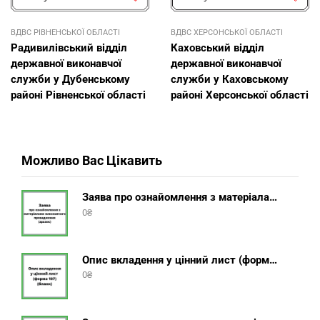
ВДВС РІВНЕНСЬКОЇ ОБЛАСТІ
ВДВС ХЕРСОНСЬКОЇ ОБЛАСТІ
Радивилівський відділ
Каховський відділ
державної виконавчої
державної виконавчої
служби у Дубенському
служби у Каховському
районі Рівненської області
районі Херсонської області
Можливо Вас Цікавить
Заява про ознайомлення з матеріалами виконавчого провадження (зразок, шаблон 2025 року)
0
₴
Опис вкладення у цінний лист (форма 107) + інструкція відправлення цінного листа з описом вкладення
0
₴