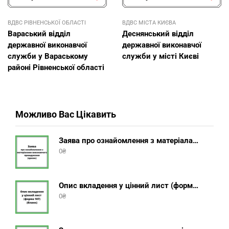
ВДВС РІВНЕНСЬКОЇ ОБЛАСТІ
ВДВС МІСТА КИЄВА
Вараський відділ
Деснянський відділ
державної виконавчої
державної виконавчої
служби у Вараському
служби у місті Києві
районі Рівненської області
Можливо Вас Цікавить
Заява про ознайомлення з матеріалами виконавчого провадження (зразок, шаблон 2025 року)
0
₴
Опис вкладення у цінний лист (форма 107) + інструкція відправлення цінного листа з описом вкладення
0
₴