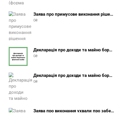
Заява про примусове виконання рішення (зразок, шаблон 2025 року)
0
₴
Декларація про доходи та майно боржника фізичної особи (бланк) + інструкція
0
₴
Декларація про доходи та майно боржника юридичної особи (бланк) + інструкція
0
₴
Заява про виконання ухвали про забезпечення позову (зразок, шаблон 2025 року)
0
₴