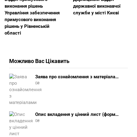
виконання рішень
державної виконавчої
Управління забезпечення
служби у місті Києві
примусового виконання
рішень у Рівненській
області
Можливо Вас Цікавить
Заява про ознайомлення з матеріалами виконавчого провадження (зразок, шаблон 2025 року)
0
₴
Опис вкладення у цінний лист (форма 107) + інструкція відправлення цінного листа з описом вкладення
0
₴