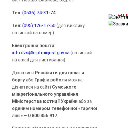
ЗН
Тел:
(0536) 74-31-74
Тел:
(095) 126-17-50
(для виклику
натискай на номер)
Електронна пошта:
info.dvs@kr.pl.minjust.gov.ua
(натискай
на email для листування)
Дізнатися
Реквізити
для оплати
боргу
або
Графік роботи
можна
дізнатися на сайті
Сумського
міжрегіонального управління
Міністерства юстиції України
або за
єдиним номером телефонної «гарячої
лінії» – 0 800 356 917.