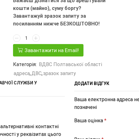
Бажаєш дізнатися за що арештували
кошти (майно), суму боргу?
Завантажуй зразок запиту за
посиланням нижче БЕЗКОШТОВНО!
Завантажити на Email!
Категорія:
ВДВС Полтавської області
адреса
,
ДВС
,
зразок запиту
АВЧОЇ СЛУЖБИ У
ДОДАТИ ВІДГУК
Ваша електронна адреса не
позначені
Ваша оцінка
*
 альтернативні контактні
чності у реквізитах цього