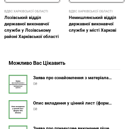
ВДВС ХАРКІВСЬКОЇ ОБЛАСТІ
ВДВС ХАРКІВСЬКОЇ ОБЛАСТІ
Лозівський відділ
Немишлянський відділ
державної виконавчої
державної виконавчої
служби у Лозівському
служби у місті Харкові
районі Харківської області
Можливо Вас Цікавить
Заява про ознайомлення з матеріалами виконавчого провадження (зразок, шаблон 2025 року)
0
₴
Опис вкладення у цінний лист (форма 107) + інструкція відправлення цінного листа з описом вкладення
0
₴
Заява про примусове виконання рішення (зразок, шаблон 2025 року)