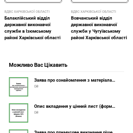
ВДВС ХАРКІВСЬКОЇ ОБЛАСТІ
ВДВС ХАРКІВСЬКОЇ ОБЛАСТІ
Балаклійський відділ
Вовчанський відділ
державної виконавчої
державної виконавчої
служби в Ізюмському
служби у Чугуївському
районі Харківської області
районі Харківської області
Можливо Вас Цікавить
Заява про ознайомлення з матеріалами виконавчого провадження (зразок, шаблон 2025 року)
0
₴
Опис вкладення у цінний лист (форма 107) + інструкція відправлення цінного листа з описом вкладення
0
₴
Заява про примусове виконання рішення (зразок, шаблон 2025 року)