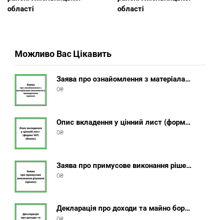
області
області
Можливо Вас Цікавить
Заява про ознайомлення з матеріалами виконавчого провадження (зразок, шаблон 2025 року)
0
₴
Опис вкладення у цінний лист (форма 107) + інструкція відправлення цінного листа з описом вкладення
0
₴
Заява про примусове виконання рішення (зразок, шаблон 2025 року)
0
₴
Декларація про доходи та майно боржника фізичної особи (бланк) + інструкція
0
₴