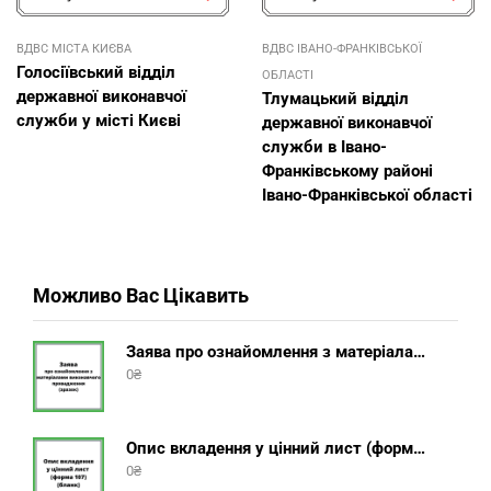
ВДВС МІСТА КИЄВА
ВДВС ІВАНО-ФРАНКІВСЬКОЇ
Голосіївський відділ
ОБЛАСТІ
державної виконавчої
Тлумацький відділ
служби у місті Києві
державної виконавчої
служби в Івано-
Франківському районі
Івано-Франківської області
Можливо Вас Цікавить
Заява про ознайомлення з матеріалами виконавчого провадження (зразок, шаблон 2025 року)
0
₴
Опис вкладення у цінний лист (форма 107) + інструкція відправлення цінного листа з описом вкладення
0
₴