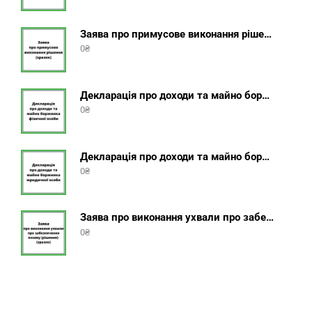
Заява про примусове виконання рішення (зразок, шаблон 2025 року)
0
₴
Декларація про доходи та майно боржника фізичної особи (бланк) + інструкція
0
₴
Декларація про доходи та майно боржника юридичної особи (бланк) + інструкція
0
₴
Заява про виконання ухвали про забезпечення позову (зразок, шаблон 2025 року)
0
₴