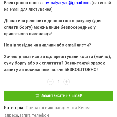
Електронна пошта:
pv.malyar.yan@gmail.com
(натискай
на email для листування)
Дізнатися реквізити депозитного рахунку (для
сплати боргу) можна лише безпосередньо у
приватного виконавця!
Не відповідає на виклики або email листи?
Хочеш дізнатися за що арештували кошти (майно),
суму боргу або як сплатити? Завантажуй зразок
запиту за посиланням нижче БЕЗКОШТОВНО!
Завантажити на Email!
Категорія:
Приватні виконавці міста Києва
адреса
,
запит
,
телефон