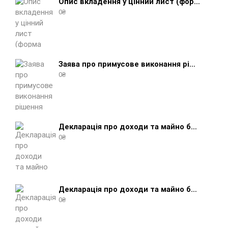
Опис вкладення у цінний лист (форма 107) + інструкція відправлення цінного листа з описом вкладення
0
₴
Заява про примусове виконання рішення (зразок, шаблон 2025 року)
0
₴
Декларація про доходи та майно боржника фізичної особи (бланк) + інструкція
0
₴
Декларація про доходи та майно боржника юридичної особи (бланк) + інструкція
0
₴