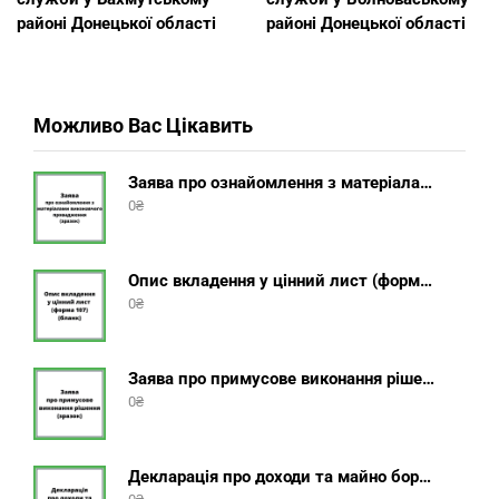
районі Донецької області
районі Донецької області
Можливо Вас Цікавить
Заява про ознайомлення з матеріалами виконавчого провадження (зразок, шаблон 2025 року)
0
₴
Опис вкладення у цінний лист (форма 107) + інструкція відправлення цінного листа з описом вкладення
0
₴
Заява про примусове виконання рішення (зразок, шаблон 2025 року)
0
₴
Декларація про доходи та майно боржника фізичної особи (бланк) + інструкція