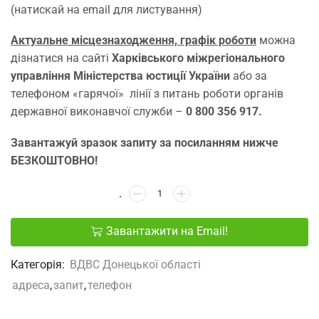
(натискай на email для листування)
Актуальне місцезнаходження, графік роботи
можна
дізнатися на сайті
Харківського міжрегіонального
управління Міністерства юстиції України
або за
телефоном «гарячої» лінії з питань роботи органів
державної виконавчої служби –
0 800 356 917.
Завантажуй зразок запиту за посиланням нижче
БЕЗКОШТОВНО!
Завантажити на Email!
Категорія:
ВДВС Донецької областi
адреса
,
запит
,
телефон