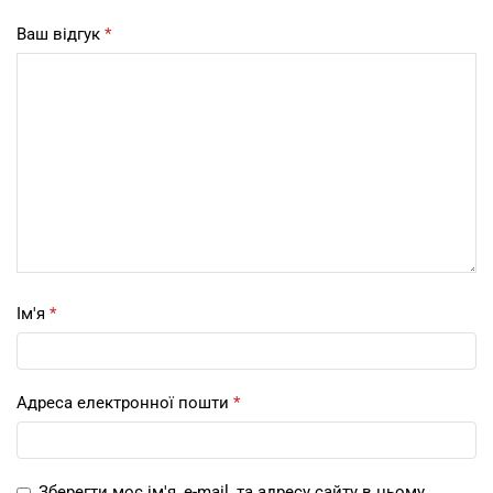
Ваш відгук
*
Ім'я
*
Адреса електронної пошти
*
Зберегти моє ім'я, e-mail, та адресу сайту в цьому