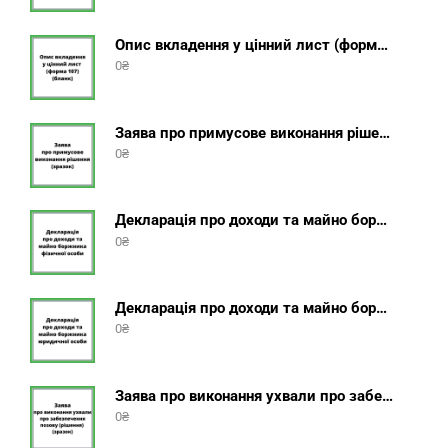
Опис вкладення у цінний лист (форма 107) + інструкція відправлення цінного листа з описом вкладення
0
₴
Заява про примусове виконання рішення (зразок, шаблон 2025 року)
0
₴
Декларація про доходи та майно боржника фізичної особи (бланк) + інструкція
0
₴
Декларація про доходи та майно боржника юридичної особи (бланк) + інструкція
0
₴
Заява про виконання ухвали про забезпечення позову (зразок, шаблон 2025 року)
0
₴