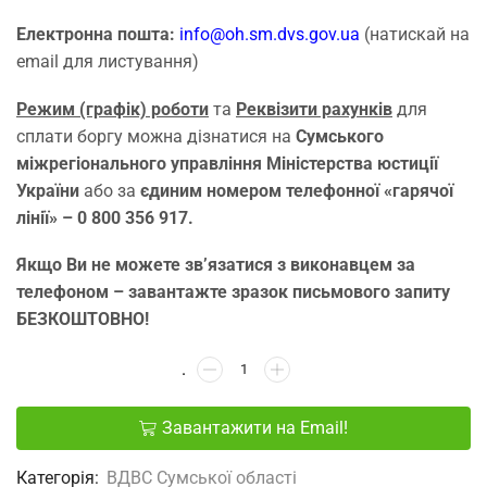
Електронна пошта:
іnfo@oh.sm.dvs.gov.ua
(натискай на
email для листування)
Режим (графік) роботи
та
Реквізити рахунків
для
сплати боргу можна дізнатися на
Сумського
міжрегіонального управління Міністерства юстиції
України
або за
єдиним номером телефонної «гарячої
лінії» – 0 800 356 917.
Якщо Ви не можете зв’язатися з виконавцем за
телефоном – завантажте зразок письмового запиту
БЕЗКОШТОВНО!
Завантажити на Email!
Категорія:
ВДВС Сумської області