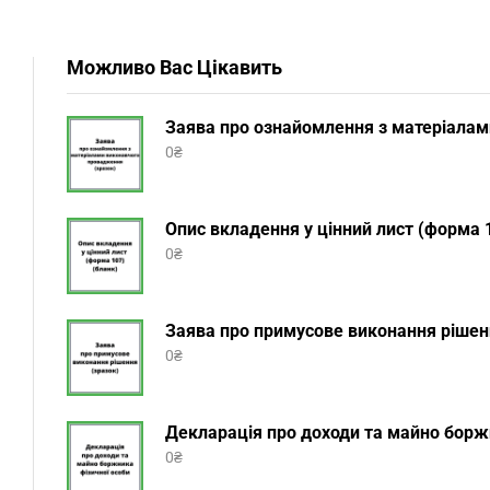
Можливо Вас Цікавить
Заява про ознайомлення з матеріалам
0
₴
Опис вкладення у цінний лист (форма 1
0
₴
Заява про примусове виконання рішенн
0
₴
Декларація про доходи та майно боржн
0
₴