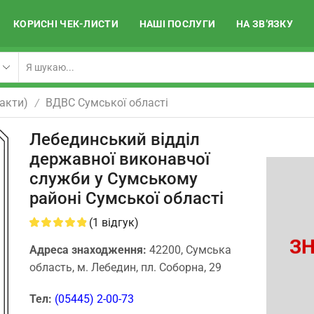
КОРИСНІ ЧЕК-ЛИСТИ
НАШІ ПОСЛУГИ
НА ЗВ’ЯЗКУ
акти)
ВДВС Сумської області
/
Лебединський відділ
державної виконавчої
служби у Сумському
районі Сумської області
(
1
відгук)
ЗН
Адреса знаходження:
42200, Сумська
область, м. Лебедин, пл. Соборна, 29
Тел:
(05445) 2-00-73