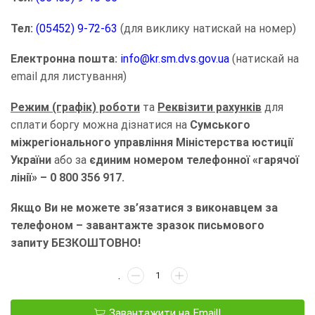
Тел:
(05452) 9-72-63
(для виклику натискай на номер)
Електронна пошта:
info@kr.sm.dvs.gov.ua
(натискай на
email для листування)
Режим (графік) роботи
та
Реквізити рахунків
для
сплати боргу можна дізнатися на
Сумського
міжрегіонального управління Міністерства юстиції
України
або за
єдиним номером телефонної «гарячої
лінії» – 0 800 356 917.
Якщо Ви не можете зв’язатися з виконавцем за
телефоном – завантажте зразок письмового
запиту БЕЗКОШТОВНО!
Завантажити на Email!