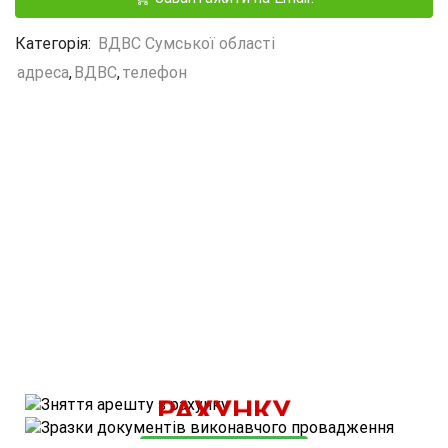
Категорія:
ВДВС Сумської області
адреса
,
ВДВС
,
телефон
ВАРТІСТЬ ПОСЛУГИ - 500 ГРН.
ЗНЯТТЯ АРЕШТУ З
КОРИСНІ МАТЕРІАЛИ
РАХУНКУ