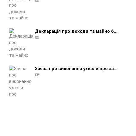
0
₴
Декларація про доходи та майно боржника юридичної особи (бланк) + інструкція
0
₴
Заява про виконання ухвали про забезпечення позову (зразок, шаблон 2025 року)
0
₴