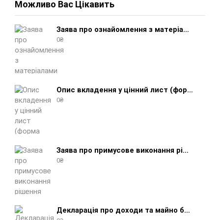
Можливо Вас Цікавить
Заява про ознайомлення з матеріалами виконавчого провадження (зразок, шаблон 2025 року)
0
₴
Опис вкладення у цінний лист (форма 107) + інструкція відправлення цінного листа з описом вкладення
0
₴
Заява про примусове виконання рішення (зразок, шаблон 2025 року)
0
₴
Декларація про доходи та майно боржника фізичної особи (бланк) + інструкція