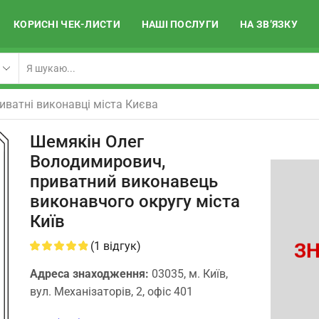
КОРИСНІ ЧЕК-ЛИСТИ
НАШІ ПОСЛУГИ
НА ЗВ’ЯЗКУ
иватні виконавці міста Києва
Шемякін Олег
Володимирович,
приватний виконавець
виконавчого округу міста
Київ
ЗН
(
1
відгук)
Адреса знаходження:
03035, м. Київ,
вул. Механізаторів, 2, офіс 401