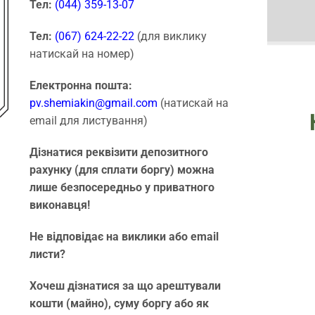
Тел:
(044) 359-13-07
Тел:
(067) 624-22-22
(для виклику
натискай на номер)
Електронна пошта:
pv.shemiakin@gmail.com
(натискай на
email для листування)
Дізнатися реквізити депозитного
рахунку (для сплати боргу) можна
лише безпосередньо у приватного
виконавця!
Не відповідає на виклики або email
листи?
Хочеш дізнатися за що арештували
кошти (майно), суму боргу або як