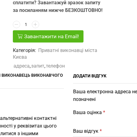
сплатити? Завантажуй зразок запиту
за посиланням нижче БЕЗКОШТОВНО!
Завантажити на Email!
Категорія:
Приватні виконавці міста
Києва
адреса
,
запит
,
телефон
Й ВИКОНАВЕЦЬ ВИКОНАВЧОГО
ДОДАТИ ВІДГУК
Ваша електронна адреса не
позначені
Ваша оцінка
*
 альтернативні контактні
ності у реквізитах цього
Ваш відгук
*
ілитися з іншими