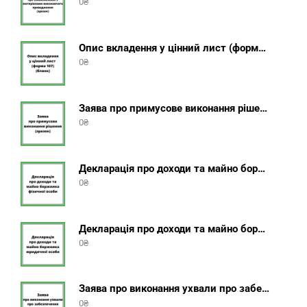
0
₴
Опис вкладення у цінний лист (форма 107) + інструкція відправлення цінного листа з описом вкладення
0
₴
Заява про примусове виконання рішення (зразок, шаблон 2025 року)
0
₴
Декларація про доходи та майно боржника фізичної особи (бланк) + інструкція
0
₴
Декларація про доходи та майно боржника юридичної особи (бланк) + інструкція
0
₴
Заява про виконання ухвали про забезпечення позову (зразок, шаблон 2025 року)
0
₴