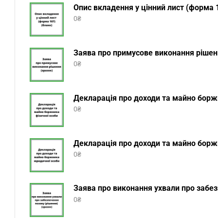
Опис вкладення у цінний лист (форма 1
0
₴
Заява про примусове виконання рішенн
0
₴
Декларація про доходи та майно боржн
0
₴
Декларація про доходи та майно боржн
0
₴
Заява про виконання ухвали про забез
0
₴