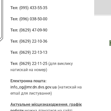
Тел:
(095) 433-55-35
Тел:
(096) 038-50-00
Тел:
(0629) 47-09-90
Тел:
(0629) 22-10-36
Тел:
(0629) 22-13-13
Тел:
(0629) 22-11-25
(для виклику
натискай на номер)
Електронна пошта:
info_og@mr.dn.dvs.gov.ua
(натискай на
email для листування)
Актуальне місцезнаходження, графік
роботи
можна дізнатися на сайті