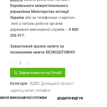
Харківського міжрегіонального
управління Міністерства юстиції
України
або за телефоном «гарячої»
лінії з питань роботи органів
державної виконавчої служби –
0 800
356 917.
Завантажуй зразок запиту за
посиланням нижче БЕЗКОШТОВНО!
Завантажити на Email!
Категорія:
ВДВС Донецької областi
адреса
,
запит
,
телефон
АВНОЇ ВИКОНАВЧОЇ СЛУЖБИ
ДОДАТИ ВІДГУК