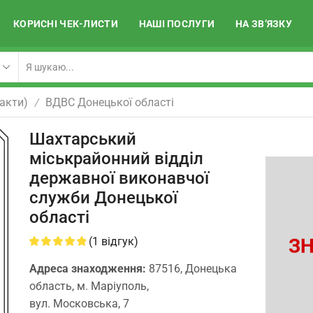
КОРИСНІ ЧЕК-ЛИСТИ
НАШІ ПОСЛУГИ
НА ЗВ’ЯЗКУ
акти)
ВДВС Донецької областi
/
Шахтарський
міськрайонний відділ
державної виконавчої
служби Донецької
області
ЗН
(
1
відгук)
Адреса знаходження:
87516, Донецька
область, м. Маріуполь,
вул. Московська, 7