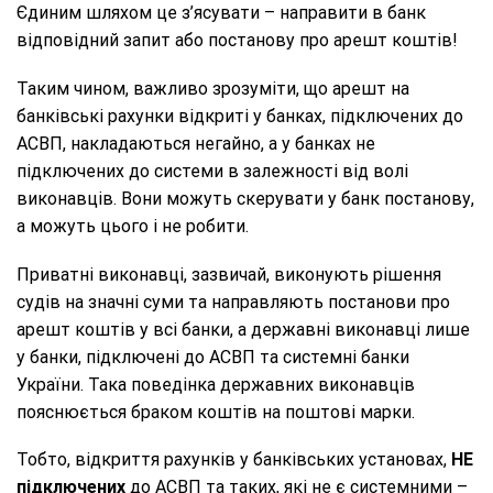
Єдиним шляхом це з’ясувати – направити в банк
відповідний запит або постанову про арешт коштів!
Таким чином, важливо зрозуміти, що арешт на
банківські рахунки відкриті у банках, підключених до
АСВП, накладаються негайно, а у банках не
підключених до системи в залежності від волі
виконавців. Вони можуть скерувати у банк постанову,
а можуть цього і не робити.
Приватні виконавці, зазвичай, виконують рішення
судів на значні суми та направляють постанови про
арешт коштів у всі банки, а державні виконавці лише
у банки, підключені до АСВП та системні банки
України. Така поведінка державних виконавців
пояснюється браком коштів на поштові марки.
Тобто, відкриття рахунків у банківських установах,
НЕ
підключених
до АСВП та таких, які не є системними –