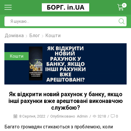
0
Домівка
Блог
Кошти
Кошти
Як відкрити новий рахунок у банку, якщо
інші рахунки вже арештовані виконавчою
службою?
8 Серпня, 2022
/
Опубліковано
Admin
/
3218
/
0
Багато громадян стикаються з проблемою, коли