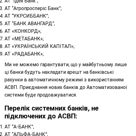
АТ “Ідея Банк”;
АТ “Агропросперіс Банк”;
АТ “УКРСИББАНК”;
АТ “БАНК АВАНГАРД”;
АТ «КОНКОРД»;
АТ «МЕТАБАНК»;
АТ «УКРАЇНСЬКИЙ КАПІТАЛ»;
АТ «РАДАБАНК»;
Ми не можемо гарантувати, що у майбутньому лише
ці банки будуть накладати арешт на банківські
рахунки в автоматичному режимі з використанням
АСВП. Приєднання нових банків до Автоматизованої
системи буде продовжуватися.
Перелік системних банків, не
підключених до АСВП:
АТ “А-БАНК”;
АТ “АЛЬФА-БАНК”;