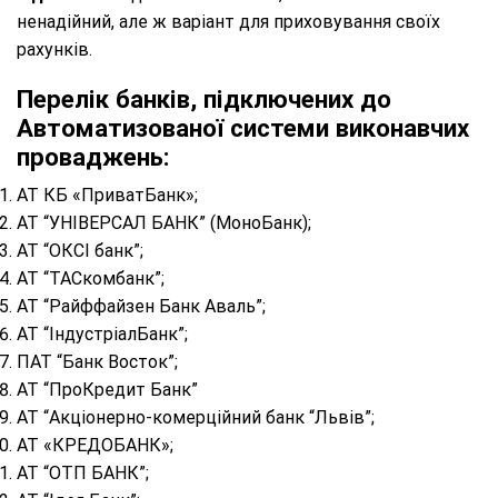
ненадійний, але ж варіант для приховування своїх
рахунків.
Перелік банків, підключених до
Автоматизованої системи виконавчих
проваджень:
АТ КБ «ПриватБанк»;
АТ “УНІВЕРСАЛ БАНК” (МоноБанк);
АТ “ОКСІ банк”;
АТ “ТАСкомбанк”;
АТ “Райффайзен Банк Аваль”;
АТ “ІндустріалБанк”;
ПАТ “Банк Восток”;
АТ “ПроКредит Банк”
АТ “Акціонерно-комерційний банк “Львів”;
АТ «КРЕДОБАНК»;
АТ “ОТП БАНК”;